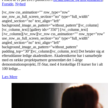
Forside
,
Nyhed
[vc_row css_animation="" row_type="row"
use_row_as_full_screen_section="no" type="full_width"
angled_section="no" text_align="left"
background_image_as_pattern="without_pattern"][vc_column]
[vc_column_text] [gallery ids="350"] [/vc_column_text]
[/vc_column][/vc_row][vc_row css_animation="" row_type="row"
use_row_as_full_screen_section="no" type="full_width"
angled_section="no" text_align="left"
background_image_as_pattern="without_pattern"
padding_top="30"][vc_column][vc_column_text] Det betaler sig at
efteruddanne ledige akademikere. Akademikerne har i samarbejde
med en række projektpartnere gennemført det 1-årige
demonstrationsprojekt, IT-Star, med 4 forskellige IT-kurser for i alt
100 ledige...
Læs Mere