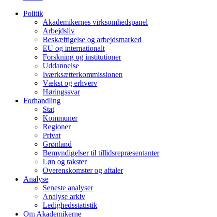
Politik
Akademikernes virksomhedspanel
Arbejdsliv
Beskæftigelse og arbejdsmarked
EU og internationalt
Forskning og institutioner
Uddannelse
Iværksætterkommissionen
Vækst og erhverv
Høringssvar
Forhandling
Stat
Kommuner
Regioner
Privat
Grønland
Bemyndigelser til tillidsrepræsentanter
Løn og takster
Overenskomster og aftaler
Analyse
Seneste analyser
Analyse arkiv
Ledighedsstatistik
Om Akademikerne