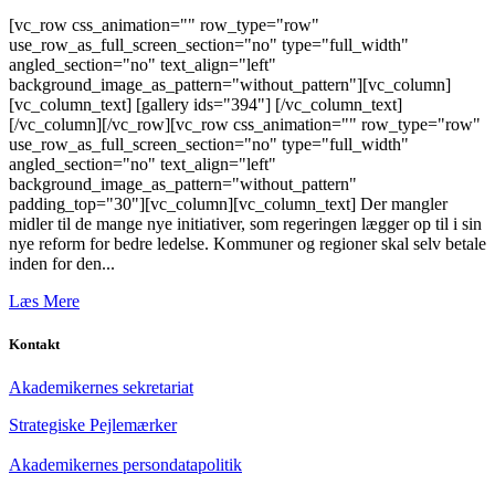
[vc_row css_animation="" row_type="row"
use_row_as_full_screen_section="no" type="full_width"
angled_section="no" text_align="left"
background_image_as_pattern="without_pattern"][vc_column]
[vc_column_text] [gallery ids="394"] [/vc_column_text]
[/vc_column][/vc_row][vc_row css_animation="" row_type="row"
use_row_as_full_screen_section="no" type="full_width"
angled_section="no" text_align="left"
background_image_as_pattern="without_pattern"
padding_top="30"][vc_column][vc_column_text] Der mangler
midler til de mange nye initiativer, som regeringen lægger op til i sin
nye reform for bedre ledelse. Kommuner og regioner skal selv betale
inden for den...
Læs Mere
Kontakt
Akademikernes sekretariat
Strategiske Pejlemærker
Akademikernes persondatapolitik