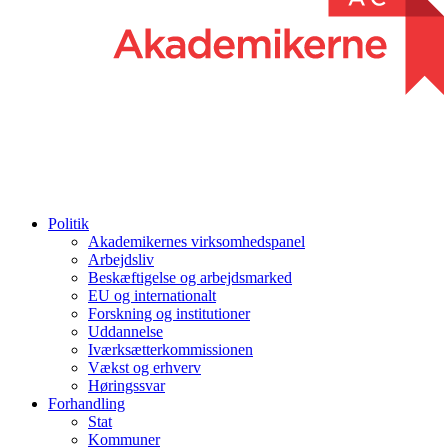
Politik
Akademikernes virksomhedspanel
Arbejdsliv
Beskæftigelse og arbejdsmarked
EU og internationalt
Forskning og institutioner
Uddannelse
Iværksætterkommissionen
Vækst og erhverv
Høringssvar
Forhandling
Stat
Kommuner