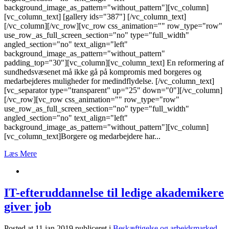
background_image_as_pattern="without_pattern"][vc_column]
[vc_column_text] [gallery ids="387"] [/vc_column_text]
[/vc_column][/vc_row][vc_row css_animation="" row_type="row"
use_row_as_full_screen_section="no" type="full_width"
angled_section="no" text_align="left"
background_image_as_pattern="without_pattern"
padding_top="30"][vc_column][vc_column_text] En reformering af
sundhedsvæsenet må ikke gå på kompromis med borgeres og
medarbejderes muligheder for medindflydelse. [/vc_column_text]
[vc_separator type="transparent" up="25" down="0"][/vc_column]
[/vc_row][vc_row css_animation="" row_type="row"
use_row_as_full_screen_section="no" type="full_width"
angled_section="no" text_align="left"
background_image_as_pattern="without_pattern"][vc_column]
[vc_column_text]Borgere og medarbejdere har...
Læs Mere
IT-efteruddannelse til ledige akademikere
giver job
Posted at 11 jan 2019
publiceret i
Beskæftigelse og arbejdsmarked
,