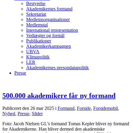
Bestyrelse
Akademikernes formand
Sekretariat
Medlemsorganisationer
Medlemstal
International repræsentation
Vedtægter og formål
Publikationer
Akademikerkampagnen
UBVA
Klimapolitik
LER
Akademikernes persondatapolitik
Presse
500.000 akademikere får ny formand
Publiceret den 26 mar 2025
i
Formand
,
Forside
,
Forsidemobil
,
Nyhed
,
Presse
,
Slider
Foto: Jacob Nielsen GL’s formand Tomas Kepler bliver ny formand
for Akademikerne. Han bliver dermed den akademiske