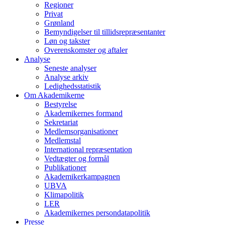
Regioner
Privat
Grønland
Bemyndigelser til tillidsrepræsentanter
Løn og takster
Overenskomster og aftaler
Analyse
Seneste analyser
Analyse arkiv
Ledighedsstatistik
Om Akademikerne
Bestyrelse
Akademikernes formand
Sekretariat
Medlemsorganisationer
Medlemstal
International repræsentation
Vedtægter og formål
Publikationer
Akademikerkampagnen
UBVA
Klimapolitik
LER
Akademikernes persondatapolitik
Presse