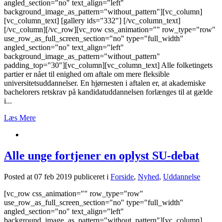
angled_section="no" text_align="left"
background_image_as_pattern="without_pattern"][vc_column]
[vc_column_text] [gallery ids="332"] [/vc_column_text]
[/vc_column][/vc_row][vc_row css_animation="" row_type="row"
use_row_as_full_screen_section="no" type="full_width"
angled_section="no" text_align="left"
background_image_as_pattern="without_pattern"
padding_top="30"][vc_column][vc_column_text] Alle folketingets
partier er nået til enighed om aftale om mere fleksible
universitetsuddannelser. En hjørnesten i aftalen er, at akademiske
bachelorers retskrav på kandidatuddannelsen forlænges til at gælde
i...
Læs Mere
Alle unge fortjener en oplyst SU-debat
Posted at 07 feb 2019
publiceret i
Forside
,
Nyhed
,
Uddannelse
[vc_row css_animation="" row_type="row"
use_row_as_full_screen_section="no" type="full_width"
angled_section="no" text_align="left"
background_image_as_pattern="without_pattern"][vc_column]