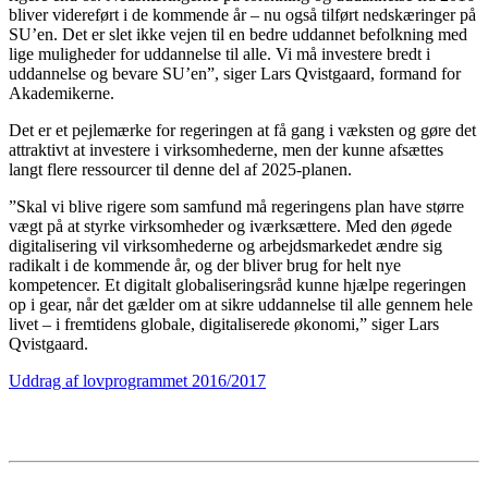
bliver videreført i de kommende år – nu også tilført nedskæringer på
SU’en. Det er slet ikke vejen til en bedre uddannet befolkning med
lige muligheder for uddannelse til alle. Vi må investere bredt i
uddannelse og bevare SU’en”, siger Lars Qvistgaard, formand for
Akademikerne.
Det er et pejlemærke for regeringen at få gang i væksten og gøre det
attraktivt at investere i virksomhederne, men der kunne afsættes
langt flere ressourcer til denne del af 2025-planen.
”Skal vi blive rigere som samfund må regeringens plan have større
vægt på at styrke virksomheder og iværksættere. Med den øgede
digitalisering vil virksomhederne og arbejdsmarkedet ændre sig
radikalt i de kommende år, og der bliver brug for helt nye
kompetencer. Et digitalt globaliseringsråd kunne hjælpe regeringen
op i gear, når det gælder om at sikre uddannelse til alle gennem hele
livet – i fremtidens globale, digitaliserede økonomi,” siger Lars
Qvistgaard.
Uddrag af lovprogrammet 2016/2017