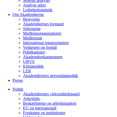
Seneste analyser
Analyse arkiv
Ledighedsstatistik
Om Akademikerne
Bestyrelse
Akademikernes formand
Sekretariat
Medlemsorganisationer
Medlemstal
International repræsentation
Vedtægter og formål
Publikationer
Akademikerkampagnen
UBVA
Klimapolitik
LER
Akademikernes persondatapolitik
Presse
Politik
Akademikernes virksomhedspanel
Arbejdsliv
Beskæftigelse og arbejdsmarked
EU og internationalt
Forskning og institutioner