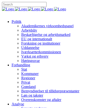
Politik
Akademikernes virksomhedspanel
Arbejdsliv
Beskæftigelse og arbejdsmarked
EU og internationalt
Forskning og institutioner
Uddannelse
Iværksætterkommissionen
Vækst og erhverv
Høringssvar
Forhandling
Stat
Kommuner
Regioner
Privat
Grønland
Bemyndigelser til tillidsrepræsentanter
Løn og takster
Overenskomster og aftaler
Analyse