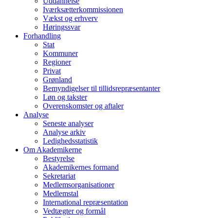
Uddannelse
Iværksætterkommissionen
Vækst og erhverv
Høringssvar
Forhandling
Stat
Kommuner
Regioner
Privat
Grønland
Bemyndigelser til tillidsrepræsentanter
Løn og takster
Overenskomster og aftaler
Analyse
Seneste analyser
Analyse arkiv
Ledighedsstatistik
Om Akademikerne
Bestyrelse
Akademikernes formand
Sekretariat
Medlemsorganisationer
Medlemstal
International repræsentation
Vedtægter og formål