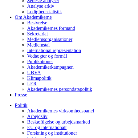
Seneste analyser
Analyse arkiv
Ledighedsstatistik
Om Akademikerne
Bestyrelse
Akademikernes formand
Sekretariat
Medlemsorganisationer
Medlemstal
International repræsentation
Vedtægter og formål
Publikationer
Akademikerkampagnen
UBVA
Klimapolitik
LER
Akademikernes persondatapolitik
Presse
Politik
Akademikernes virksomhedspanel
Arbejdsliv
Beskæftigelse og arbejdsmarked
EU og internationalt
Forskning og institutioner