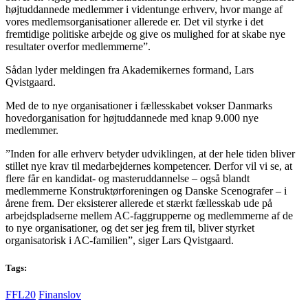
højtuddannede medlemmer i videntunge erhverv, hvor mange af
vores medlemsorganisationer allerede er. Det vil styrke i det
fremtidige politiske arbejde og give os mulighed for at skabe nye
resultater overfor medlemmerne”.
Sådan lyder meldingen fra Akademikernes formand, Lars
Qvistgaard.
Med de to nye organisationer i fællesskabet vokser Danmarks
hovedorganisation for højtuddannede med knap 9.000 nye
medlemmer.
”Inden for alle erhverv betyder udviklingen, at der hele tiden bliver
stillet nye krav til medarbejdernes kompetencer. Derfor vil vi se, at
flere får en kandidat- og masteruddannelse – også blandt
medlemmerne Konstruktørforeningen og Danske Scenografer – i
årene frem. Der eksisterer allerede et stærkt fællesskab ude på
arbejdspladserne mellem AC-faggrupperne og medlemmerne af de
to nye organisationer, og det ser jeg frem til, bliver styrket
organisatorisk i AC-familien”, siger Lars Qvistgaard.
Tags:
FFL20
Finanslov