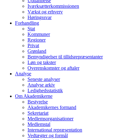
Uddannelse
Iværksætterkommissionen
Vækst og erhverv
Høringssvar
Forhandling
Stat
Kommuner
Regioner
Privat
Grønland
Bemyndigelser til tillidsrepræsentanter
Løn og takster
Overenskomster og aftaler
Analyse
Seneste analyser
Analyse arkiv
Ledighedsstatistik
Om Akademikerne
Bestyrelse
Akademikernes formand
Sekretariat
Medlemsorganisationer
Medlemstal
International repræsentation
Vedtægter og formål