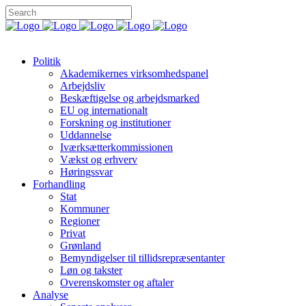
Politik
Akademikernes virksomhedspanel
Arbejdsliv
Beskæftigelse og arbejdsmarked
EU og internationalt
Forskning og institutioner
Uddannelse
Iværksætterkommissionen
Vækst og erhverv
Høringssvar
Forhandling
Stat
Kommuner
Regioner
Privat
Grønland
Bemyndigelser til tillidsrepræsentanter
Løn og takster
Overenskomster og aftaler
Analyse