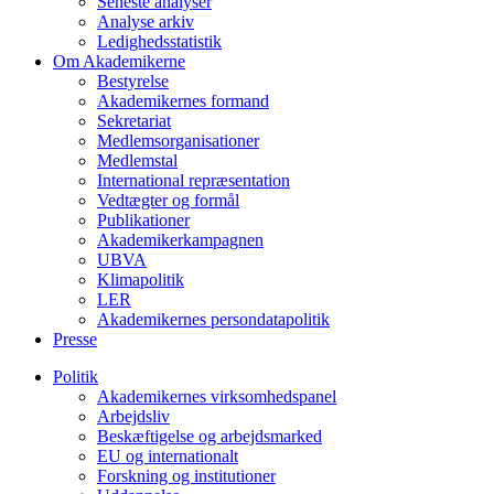
Seneste analyser
Analyse arkiv
Ledighedsstatistik
Om Akademikerne
Bestyrelse
Akademikernes formand
Sekretariat
Medlemsorganisationer
Medlemstal
International repræsentation
Vedtægter og formål
Publikationer
Akademikerkampagnen
UBVA
Klimapolitik
LER
Akademikernes persondatapolitik
Presse
Politik
Akademikernes virksomhedspanel
Arbejdsliv
Beskæftigelse og arbejdsmarked
EU og internationalt
Forskning og institutioner