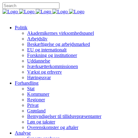
Politik
Akademikernes virksomhedspanel
Arbejdsliv
Beskæftigelse og arbejdsmarked
EU og internationalt
Forskning og institutioner
Uddannelse
Iværksætterkommissionen
Vækst og erhverv
Høringssvar
Forhandling
Stat
Kommuner
Regioner
Privat
Grønland
Bemyndigelser til tillidsrepræsentanter
Løn og takster
Overenskomster og aftaler
Analyse