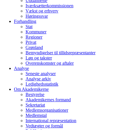
Uddannelse
Iværksætterkommissionen
Vækst og erhverv
Høringssvar
Forhandling
Stat
Kommuner
Regioner
Privat
Grønland
Bemyndigelser til tillidsrepræsentanter
Løn og takster
Overenskomster og aftaler
Analyse
Seneste analyser
Analyse arkiv
Ledighedsstatistik
Om Akademikerne
Bestyrelse
Akademikernes formand
Sekretariat
Medlemsorganisationer
Medlemstal
International repræsentation
Vedtægter og formål