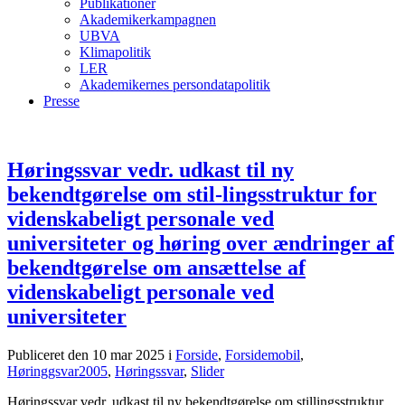
Publikationer
Akademikerkampagnen
UBVA
Klimapolitik
LER
Akademikernes persondatapolitik
Presse
Høringssvar vedr. udkast til ny
bekendtgørelse om stil-lingsstruktur for
videnskabeligt personale ved
universiteter og høring over ændringer af
bekendtgørelse om ansættelse af
videnskabeligt personale ved
universiteter
Publiceret den 10 mar 2025
i
Forside
,
Forsidemobil
,
Høringgsvar2005
,
Høringssvar
,
Slider
Høringssvar vedr. udkast til ny bekendtgørelse om stillingsstruktur