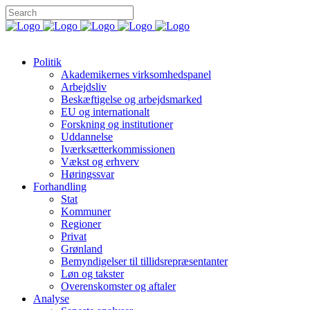
Politik
Akademikernes virksomhedspanel
Arbejdsliv
Beskæftigelse og arbejdsmarked
EU og internationalt
Forskning og institutioner
Uddannelse
Iværksætterkommissionen
Vækst og erhverv
Høringssvar
Forhandling
Stat
Kommuner
Regioner
Privat
Grønland
Bemyndigelser til tillidsrepræsentanter
Løn og takster
Overenskomster og aftaler
Analyse