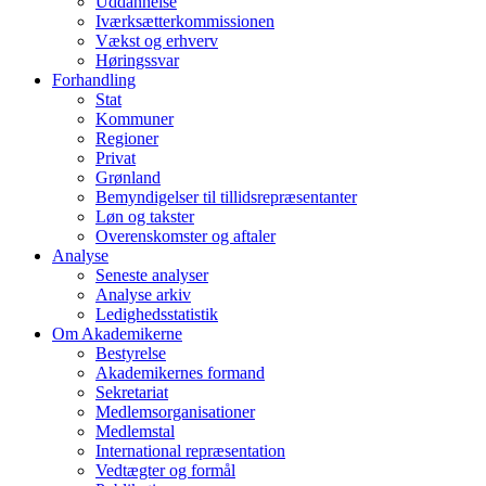
Uddannelse
Iværksætterkommissionen
Vækst og erhverv
Høringssvar
Forhandling
Stat
Kommuner
Regioner
Privat
Grønland
Bemyndigelser til tillidsrepræsentanter
Løn og takster
Overenskomster og aftaler
Analyse
Seneste analyser
Analyse arkiv
Ledighedsstatistik
Om Akademikerne
Bestyrelse
Akademikernes formand
Sekretariat
Medlemsorganisationer
Medlemstal
International repræsentation
Vedtægter og formål