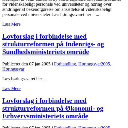
for videnskabeligt personale ved universiteter og høring over
ændringer af bekendtgørelse om ansættelse af videnskabeligt
personale ved universiteter Læs høringssvaret her ...
Læs Mere
Lovforslag i forbindelse med
strukturreformen på Indenrigs- og
Sundhedsministeriets område
Publiceret den 07 jan 2005
i
Forhandling
,
Høringgsvar2005
,
Høringssvar
Læs høringssvaret her ...
Læs Mere
Lovforslag i forbindelse med
strukturreformen på Økonomi- og
Erhvervsministeriets område
Publiceret den 07 jan 2005
i
Forhandling
,
Høringgsvar2005
,