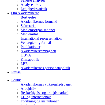
Seneste analyser
Analyse arkiv
Ledighedsstatistik
Om Akademikerne
Bestyrelse
Akademikernes formand
Sekretariat
Medlemsorganisationer
Medlemstal
International repræsentation
Vedtægter og formål
Publikationer
Akademikerkampagnen
UBVA
Klimapolitik
LER
Akademikernes persondatapolitik
Presse
Politik
Akademikernes virksomhedspanel
Arbejdsliv
Beskæftigelse og arbejdsmarked
EU og internationalt
Forskning og institutioner