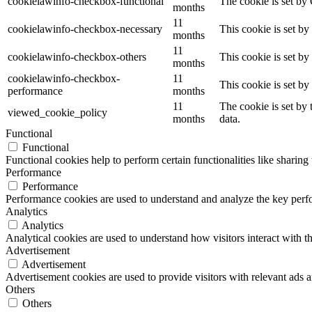
cookielawinfo-checkbox-functional
The cookie is set by
months
11
cookielawinfo-checkbox-necessary
This cookie is set b
months
11
cookielawinfo-checkbox-others
This cookie is set b
months
cookielawinfo-checkbox-
11
This cookie is set b
performance
months
11
The cookie is set by
viewed_cookie_policy
months
data.
Functional
Functional
Functional cookies help to perform certain functionalities like sharing 
Performance
Performance
Performance cookies are used to understand and analyze the key perfor
Analytics
Analytics
Analytical cookies are used to understand how visitors interact with th
Advertisement
Advertisement
Advertisement cookies are used to provide visitors with relevant ads 
Others
Others