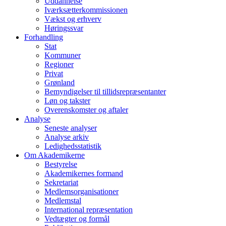
Uddannelse
Iværksætterkommissionen
Vækst og erhverv
Høringssvar
Forhandling
Stat
Kommuner
Regioner
Privat
Grønland
Bemyndigelser til tillidsrepræsentanter
Løn og takster
Overenskomster og aftaler
Analyse
Seneste analyser
Analyse arkiv
Ledighedsstatistik
Om Akademikerne
Bestyrelse
Akademikernes formand
Sekretariat
Medlemsorganisationer
Medlemstal
International repræsentation
Vedtægter og formål