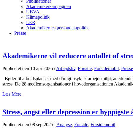
Publikationer
Akademikerkampagnen
UBVA
Klimapolitik
LER
Akademikernes persondatapolitik
Presse
Akademikerne vil reducere antallet af str
Publiceret den 10 apr 2026
i
Arbejdsliv
,
Forside
,
Forsidemobil
,
Presse
Bøder til arbejdspladser med dårligt psykisk arbejdsmiljø, anerkendel
stress. De 28 medlemsorganisationer i hovedorganisationen Akademik
Læs Mere
Stress, angst eller depression er hyppigste 
Publiceret den 08 sep 2025
i
Analyse
,
Forside
,
Forsidemobil