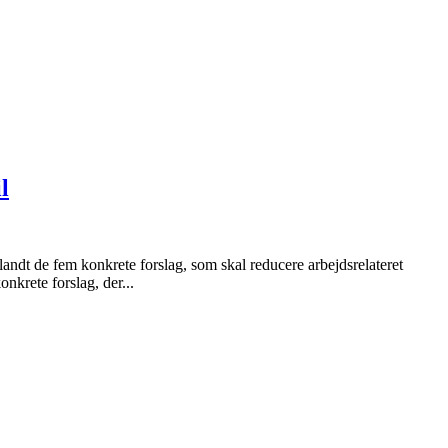
l
andt de fem konkrete forslag, som skal reducere arbejdsrelateret
krete forslag, der...