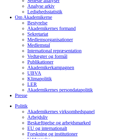
Seneste analyser
Analyse arkiv
Ledighedsstatistik
Om Akademikerne
Bestyrelse
Akademikernes formand
Sekretariat
Medlemsorganisationer
Medlemstal
International repræsentation
Vedtægter og formål
Publikationer
Akademikerkampagnen
UBVA
Klimapolitik
LER
Akademikernes persondatapolitik
Presse
Politik
Akademikernes virksomhedspanel
Arbejdsliv
Beskæftigelse og arbejdsmarked
EU og internationalt
Forskning og institutioner