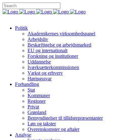
Politik
Akademikernes virksomhedspanel
Arbejdsliv
Beskæftigelse og arbejdsmarked
EU og internationalt
Forskning og institutioner
Uddannelse
Iværksætterkommissionen
Vækst og erhverv
Høringssvar
Forhandling
Stat
Kommuner
Regioner
Privat
Grønland
Bemyndigelser til tillidsrepræsentanter
Løn og takster
Overenskomster og aftaler
Analyse