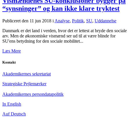
Vismændenes SU-konklusioner bygger på
“synsninger” og kan ikke klare tryktest
Publiceret den 11 jun 2018
i
Analyse
,
Politik
,
SU
,
Uddannelse
Danmark er det land i verden, hvor det er lettest at bryde den sociale
arv. Men de økonomiske vismænd ser ud til at være blinde for
SU'ens betydning for den sociale mobilitet...
Læs Mere
Kontakt
Akademikernes sekretariat
Strategiske Pejlemærker
Akademikernes persondatapolitik
In English
Auf Deutsch