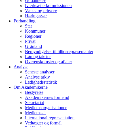
Uddannelse
Iværksætterkommissionen
Vækst og erhverv
Høringssvar
Forhandling
Stat
Kommuner
Regioner
Privat
Grønland
Bemyndigelser til tillidsrepræsentanter
Løn og takster
Overenskomster og aftaler
Analyse
Seneste analyser
Analyse arkiv
Ledighedsstatistik
Om Akademikerne
Bestyrelse
Akademikernes formand
Sekretariat
Medlemsorganisationer
Medlemstal
International repræsentation
Vedtægter og formål