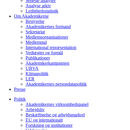
Seneste analyser
Analyse arkiv
Ledighedsstatistik
Om Akademikerne
Bestyrelse
Akademikernes formand
Sekretariat
Medlemsorganisationer
Medlemstal
International repræsentation
Vedtægter og formål
Publikationer
Akademikerkampagnen
UBVA
Klimapolitik
LER
Akademikernes persondatapolitik
Presse
Politik
Akademikernes virksomhedspanel
Arbejdsliv
Beskæftigelse og arbejdsmarked
EU og internationalt
Forskning og institutioner