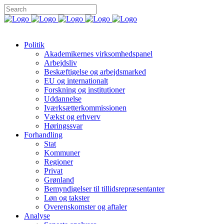
Politik
Akademikernes virksomhedspanel
Arbejdsliv
Beskæftigelse og arbejdsmarked
EU og internationalt
Forskning og institutioner
Uddannelse
Iværksætterkommissionen
Vækst og erhverv
Høringssvar
Forhandling
Stat
Kommuner
Regioner
Privat
Grønland
Bemyndigelser til tillidsrepræsentanter
Løn og takster
Overenskomster og aftaler
Analyse