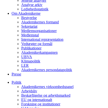
Seneste analyser
Analyse arkiv
Ledighedsstatistik
Om Akademikerne
Bestyrelse
Akademikernes formand
Sekretariat
Medlemsorganisationer
Medlemstal
International repræsentation
Vedtægter og formål
Publikationer
Akademikerkampagnen
UBVA
Klimapolitik
LER
Akademikernes persondatapolitik
Presse
Politik
Akademikernes virksomhedspanel
Arbejdsliv
Beskæftigelse og arbejdsmarked
EU og internationalt
Forskning og institutioner