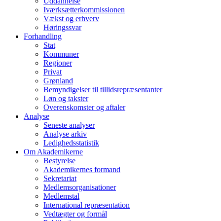
Uddannelse
Iværksætterkommissionen
Vækst og erhverv
Høringssvar
Forhandling
Stat
Kommuner
Regioner
Privat
Grønland
Bemyndigelser til tillidsrepræsentanter
Løn og takster
Overenskomster og aftaler
Analyse
Seneste analyser
Analyse arkiv
Ledighedsstatistik
Om Akademikerne
Bestyrelse
Akademikernes formand
Sekretariat
Medlemsorganisationer
Medlemstal
International repræsentation
Vedtægter og formål