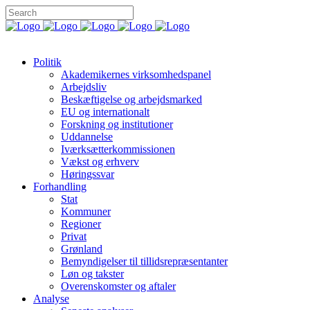
Politik
Akademikernes virksomhedspanel
Arbejdsliv
Beskæftigelse og arbejdsmarked
EU og internationalt
Forskning og institutioner
Uddannelse
Iværksætterkommissionen
Vækst og erhverv
Høringssvar
Forhandling
Stat
Kommuner
Regioner
Privat
Grønland
Bemyndigelser til tillidsrepræsentanter
Løn og takster
Overenskomster og aftaler
Analyse