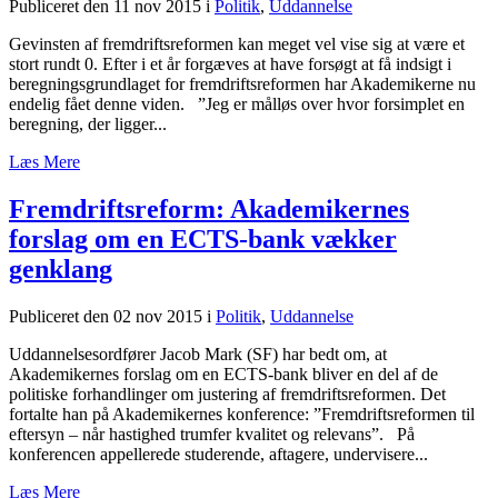
Publiceret den 11 nov 2015
i
Politik
,
Uddannelse
Gevinsten af fremdriftsreformen kan meget vel vise sig at være et
stort rundt 0. Efter i et år forgæves at have forsøgt at få indsigt i
beregningsgrundlaget for fremdriftsreformen har Akademikerne nu
endelig fået denne viden. ”Jeg er målløs over hvor forsimplet en
beregning, der ligger...
Læs Mere
Fremdriftsreform: Akademikernes
forslag om en ECTS-bank vækker
genklang
Publiceret den 02 nov 2015
i
Politik
,
Uddannelse
Uddannelsesordfører Jacob Mark (SF) har bedt om, at
Akademikernes forslag om en ECTS-bank bliver en del af de
politiske forhandlinger om justering af fremdriftsreformen. Det
fortalte han på Akademikernes konference: ”Fremdriftsreformen til
eftersyn – når hastighed trumfer kvalitet og relevans”. På
konferencen appellerede studerende, aftagere, undervisere...
Læs Mere