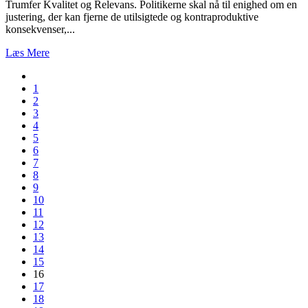
Trumfer Kvalitet og Relevans. Politikerne skal nå til enighed om en
justering, der kan fjerne de utilsigtede og kontraproduktive
konsekvenser,...
Læs Mere
1
2
3
4
5
6
7
8
9
10
11
12
13
14
15
16
17
18