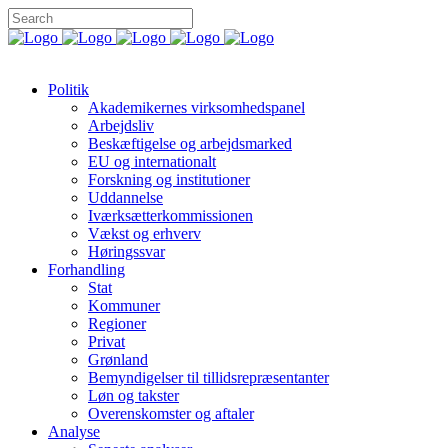
Politik
Akademikernes virksomhedspanel
Arbejdsliv
Beskæftigelse og arbejdsmarked
EU og internationalt
Forskning og institutioner
Uddannelse
Iværksætterkommissionen
Vækst og erhverv
Høringssvar
Forhandling
Stat
Kommuner
Regioner
Privat
Grønland
Bemyndigelser til tillidsrepræsentanter
Løn og takster
Overenskomster og aftaler
Analyse