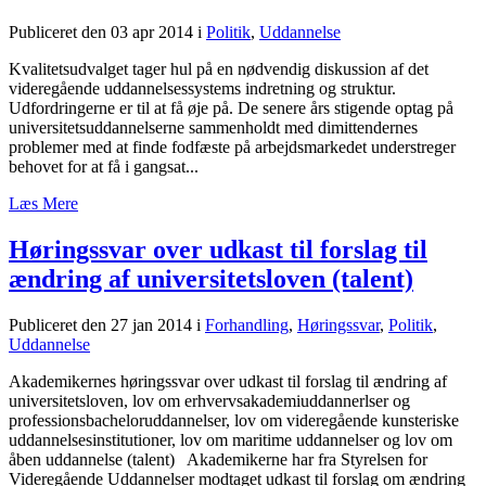
Publiceret den 03 apr 2014
i
Politik
,
Uddannelse
Kvalitetsudvalget tager hul på en nødvendig diskussion af det
videregående uddannelsessystems indretning og struktur.
Udfordringerne er til at få øje på. De senere års stigende optag på
universitetsuddannelserne sammenholdt med dimittendernes
problemer med at finde fodfæste på arbejdsmarkedet understreger
behovet for at få i gangsat...
Læs Mere
Høringssvar over udkast til forslag til
ændring af universitetsloven (talent)
Publiceret den 27 jan 2014
i
Forhandling
,
Høringssvar
,
Politik
,
Uddannelse
Akademikernes høringssvar over udkast til forslag til ændring af
universitetsloven, lov om erhvervsakademiuddannerlser og
professionsbacheloruddannelser, lov om videregående kunsteriske
uddannelsesinstitutioner, lov om maritime uddannelser og lov om
åben uddannelse (talent) Akademikerne har fra Styrelsen for
Videregående Uddannelser modtaget udkast til forslag om ændring