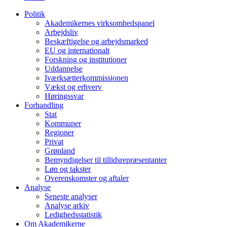
Politik
Akademikernes virksomhedspanel
Arbejdsliv
Beskæftigelse og arbejdsmarked
EU og internationalt
Forskning og institutioner
Uddannelse
Iværksætterkommissionen
Vækst og erhverv
Høringssvar
Forhandling
Stat
Kommuner
Regioner
Privat
Grønland
Bemyndigelser til tillidsrepræsentanter
Løn og takster
Overenskomster og aftaler
Analyse
Seneste analyser
Analyse arkiv
Ledighedsstatistik
Om Akademikerne