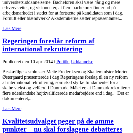
universitetsuddannelserne. Bacheloren skal være 4årig og mere
erhvervsrettet, og visionen er, at flere bachelorer finder ud på
arbejdsmarkedet i stedet for at fortsætte på kandidaten som i dag.
Fornuft eller blændværk? Akademikerne sætter repræsentanter...
Læs Mere
Regeringen foreslår reform af
international rekruttering
Publiceret den 10 apr 2014
i
Politik
,
Uddannelse
Beskæftigelsesminister Mette Frederiksen og Skatteminister Morten
Østergaard præsenterede i dag Regeringens forslag til en ny reform
af international rekruttering, som skal styrke fundamentet for at
skabe vækst og velfærd i Danmark. Målet er, at Danmark rekrutterer
flere udenlandske højtkvalificerede medarbejdere end i dag. Det er
dokumenteret,...
Læs Mere
Kvalitetsudvalget peger på de ømme
punkter – nu skal forslagene debatteres