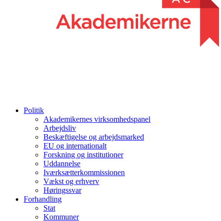
Politik
Akademikernes virksomhedspanel
Arbejdsliv
Beskæftigelse og arbejdsmarked
EU og internationalt
Forskning og institutioner
Uddannelse
Iværksætterkommissionen
Vækst og erhverv
Høringssvar
Forhandling
Stat
Kommuner