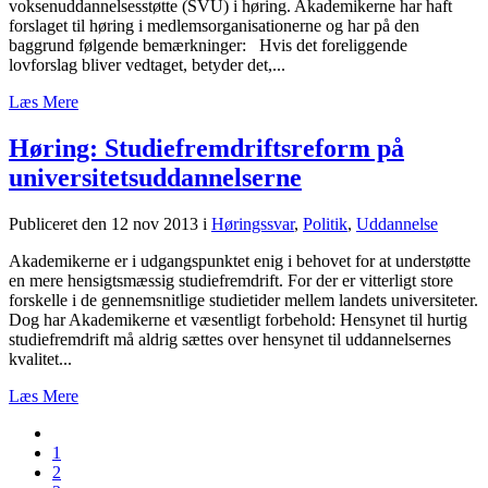
voksenuddannelsesstøtte (SVU) i høring. Akademikerne har haft
forslaget til høring i medlemsorganisationerne og har på den
baggrund følgende bemærkninger: Hvis det foreliggende
lovforslag bliver vedtaget, betyder det,...
Læs Mere
Høring: Studiefremdriftsreform på
universitetsuddannelserne
Publiceret den 12 nov 2013
i
Høringssvar
,
Politik
,
Uddannelse
Akademikerne er i udgangspunktet enig i behovet for at understøtte
en mere hensigtsmæssig studiefremdrift. For der er vitterligt store
forskelle i de gennemsnitlige studietider mellem landets universiteter.
Dog har Akademikerne et væsentligt forbehold: Hensynet til hurtig
studiefremdrift må aldrig sættes over hensynet til uddannelsernes
kvalitet...
Læs Mere
1
2