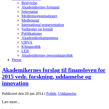
Bestyrelse
Akademikernes formand
Sekretariat
Medlemsorganisationer
Medlemstal
International repræsentation
Vedtægter og formål
Publikationer
Akademikerkampagnen
UBVA
Klimapolitik
LER
Akademikernes persondatapolitik
Presse
Akademikernes forslag til finansloven for
2015 vedr. forskning, uddannelse og
innovation
Publiceret den 26 jun 2014
i
Politik
,
Uddannelse
Læs mere...