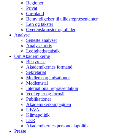
Regioner
Privat
Grønland
Bemyndigelser til tillidsrepræsentanter
Løn og takster
Overenskomster og aftaler
Analyse
Seneste analyser
Analyse arkiv
Ledighedsstatistik
Om Akademikerne
Bestyrelse
Akademikernes formand
Sekretariat
Medlemsorganisationer
Medlemstal
International repræsentation
Vedtægter og formål
Publikationer
Akademikerkampagnen
UBVA
Klimapolitik
LER
Akademikernes persondatapolitik
Presse