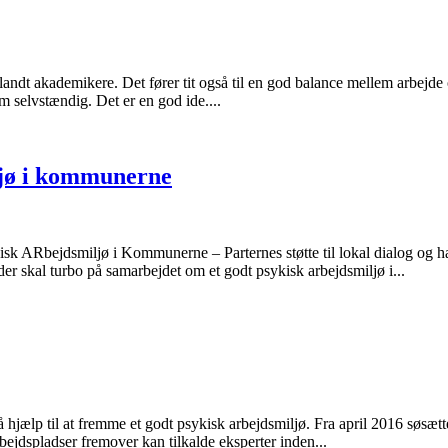
andt akademikere. Det fører tit også til en god balance mellem arbejde 
selvstændig. Det er en god ide....
ljø i kommunerne
ARbejdsmiljø i Kommunerne – Parternes støtte til lokal dialog og ha
r skal turbo på samarbejdet om et godt psykisk arbejdsmiljø i...
 hjælp til at fremme et godt psykisk arbejdsmiljø. Fra april 2016 sø
dspladser fremover kan tilkalde eksperter inden...