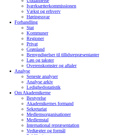
Uddannelse
Iværksætterkommissionen
Vækst og erhverv
Høringssvar
Forhandling
Stat
Kommuner
Regioner
Privat
Grønland
Bemyndigelser til tillidsrepræsentanter
Løn og takster
Overenskomster og aftaler
Analyse
Seneste analyser
Analyse arkiv
Ledighedsstatistik
Om Akademikerne
Bestyrelse
Akademikernes formand
Sekretariat
Medlemsorganisationer
Medlemstal
International repræsentation
Vedtægter og formål