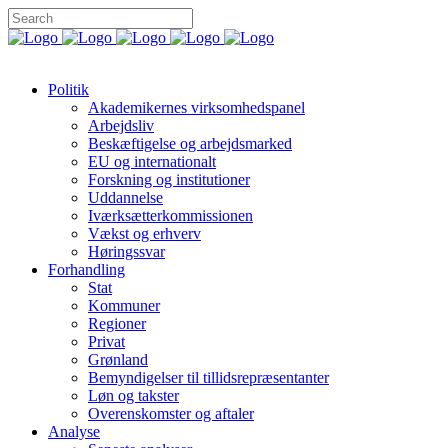
Politik
Akademikernes virksomhedspanel
Arbejdsliv
Beskæftigelse og arbejdsmarked
EU og internationalt
Forskning og institutioner
Uddannelse
Iværksætterkommissionen
Vækst og erhverv
Høringssvar
Forhandling
Stat
Kommuner
Regioner
Privat
Grønland
Bemyndigelser til tillidsrepræsentanter
Løn og takster
Overenskomster og aftaler
Analyse