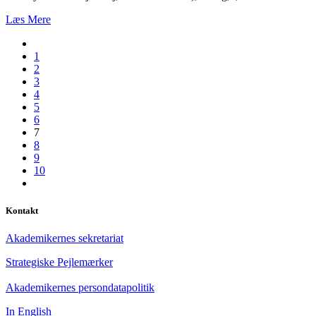
Læs Mere
1
2
3
4
5
6
7
8
9
10
Kontakt
Akademikernes sekretariat
Strategiske Pejlemærker
Akademikernes persondatapolitik
In English