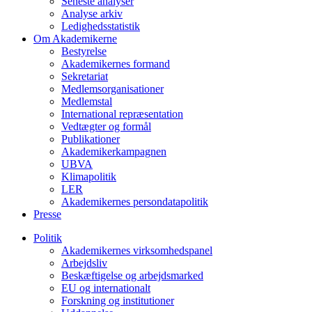
Seneste analyser
Analyse arkiv
Ledighedsstatistik
Om Akademikerne
Bestyrelse
Akademikernes formand
Sekretariat
Medlemsorganisationer
Medlemstal
International repræsentation
Vedtægter og formål
Publikationer
Akademikerkampagnen
UBVA
Klimapolitik
LER
Akademikernes persondatapolitik
Presse
Politik
Akademikernes virksomhedspanel
Arbejdsliv
Beskæftigelse og arbejdsmarked
EU og internationalt
Forskning og institutioner