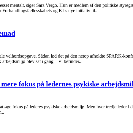
resset mentalt, siger Sara Vergo. Hun er medlem af den politiske styr
orhandlingsfællesskabets og KLs nye initiativ til...
remad
unale velfærdsopgave. Sådan lød det på den netop afholdte SPARK-konfer
 arbejdsmiljø blev sat i gang. Vi befinder...
er mere fokus på ledernes psykiske arbejdsmi
 at øge fokus på lederes psykiske arbejdsmiljø. Men hver tredje leder i
...