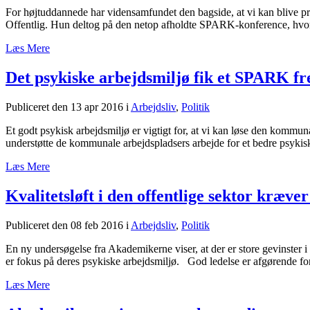
For højtuddannede har vidensamfundet den bagside, at vi kan blive p
Offentlig. Hun deltog på den netop afholdte SPARK-konference, hvor F
Læs Mere
Det psykiske arbejdsmiljø fik et SPARK f
Publiceret den 13 apr 2016
i
Arbejdsliv
,
Politik
Et godt psykisk arbejdsmiljø er vigtigt for, at vi kan løse den komm
understøtte de kommunale arbejdspladsers arbejde for et bedre psykisk
Læs Mere
Kvalitetsløft i den offentlige sektor kræv
Publiceret den 08 feb 2016
i
Arbejdsliv
,
Politik
En ny undersøgelse fra Akademikerne viser, at der er store gevinster i
er fokus på deres psykiske arbejdsmiljø. God ledelse er afgørende for
Læs Mere