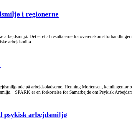
dsmiljø i regionerne
ykiske arbejdsmiljø. Det er et af resultaterne fra overenskomstforhandl
ske arbejdsmiljø...
e
ejdsmiljø ude på arbejdspladserne. Henning Mortensen, kemiingeniør
ejdsmiljø. SPARK er en forkortelse for Samarbejde om Psykisk Arbejdsmi
psykisk arbejdsmiljø