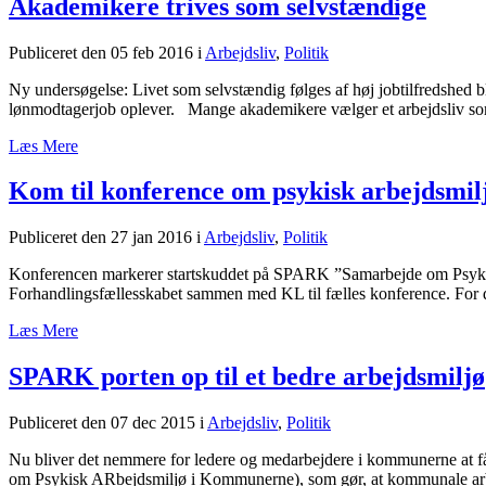
Akademikere trives som selvstændige
Publiceret den 05 feb 2016
i
Arbejdsliv
,
Politik
Ny undersøgelse: Livet som selvstændig følges af høj jobtilfredshed bl
lønmodtagerjob oplever. Mange akademikere vælger et arbejdsliv som 
Læs Mere
Kom til konference om psykisk arbejdsmi
Publiceret den 27 jan 2016
i
Arbejdsliv
,
Politik
Konferencen markerer startskuddet på SPARK ”Samarbejde om Psykisk 
Forhandlingsfællesskabet sammen med KL til fælles konference. For de
Læs Mere
SPARK porten op til et bedre arbejdsmiljø
Publiceret den 07 dec 2015
i
Arbejdsliv
,
Politik
Nu bliver det nemmere for ledere og medarbejdere i kommunerne at få
om Psykisk ARbejdsmiljø i Kommunerne), som gør, at kommunale arbej