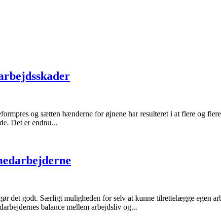
 arbejdsskader
mpres og sætten hænderne for øjnene har resulteret i at flere og flere d
e. Det er endnu...
 medarbejderne
te gør det godt. Særligt muligheden for selv at kunne tilrettelægge egen
bejdernes balance mellem arbejdsliv og...