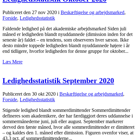
Publiceret den 27 nov 2020
i
Beskæftigelse og arbejdsmarked
,
Forside
,
Ledighedsstatistik
Faldende ledighed på det akademiske arbejdsmarked Siden juli
måned er ledigheden blandt nyuddannede (dimission inden for det
seneste år) faldet – en tendens, som observeres hver sæson. Ikke
desto mindre toppede ledigheden blandt nyuddannede højere i år
end tidligere, hvorfor ledigheden for denne gruppe for oktober...
Læs Mere
Ledighedsstatistik September 2020
Publiceret den 30 okt 2020
i
Beskæftigelse og arbejdsmarked
,
Forside
,
Ledighedsstatistik
Stigende ledighed blandt sommerdimittender Sommerdimittender
defineres som akademikere, der har færdiggjort deres uddannelse i
sommermånederne juni, juli eller august. September markerer
derved den første måned, hvor alle sommerdimittender er dimitteret
– og kaldes den 1. måned efter dimission. Figuren ovenfor viser, at
43,3 pct. af sommerdimittenderne...