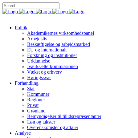
Politik
Akademikernes virksomhedspanel
Arbejdsliv
Beskæftigelse og arbejdsmarked
EU og internationalt
Forskning og institutioner
Uddannelse
Iværksætterkommissionen
Vækst og erhverv
Høringssvar
Forhandling
Stat
Kommuner
Regioner
Privat
Grønland
Bemyndigelser til tillidsrepræsentanter
Løn og takster
Overenskomster og aftaler
Analyse