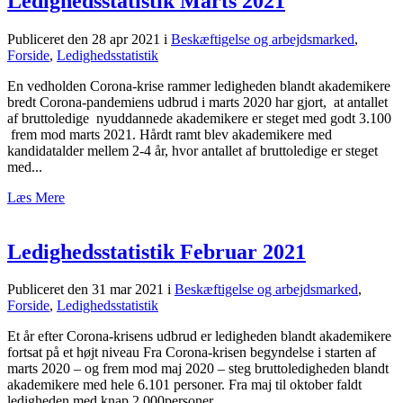
Ledighedsstatistik Marts 2021
Publiceret den 28 apr 2021
i
Beskæftigelse og arbejdsmarked
,
Forside
,
Ledighedsstatistik
En vedholden Corona-krise rammer ledigheden blandt akademikere
bredt Corona-pandemiens udbrud i marts 2020 har gjort, at antallet
af bruttoledige nyuddannede akademikere er steget med godt 3.100
frem mod marts 2021. Hårdt ramt blev akademikere med
kandidatalder mellem 2-4 år, hvor antallet af bruttoledige er steget
med...
Læs Mere
Ledighedsstatistik Februar 2021
Publiceret den 31 mar 2021
i
Beskæftigelse og arbejdsmarked
,
Forside
,
Ledighedsstatistik
Et år efter Corona-krisens udbrud er ledigheden blandt akademikere
fortsat på et højt niveau Fra Corona-krisen begyndelse i starten af
marts 2020 – og frem mod maj 2020 – steg bruttoledigheden blandt
akademikere med hele 6.101 personer. Fra maj til oktober faldt
ledigheden med knap 2.000personer,...