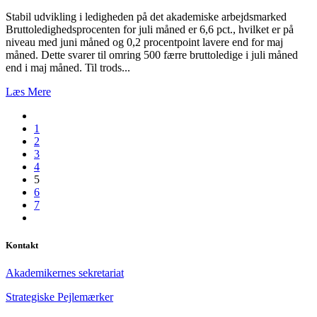
Stabil udvikling i ledigheden på det akademiske arbejdsmarked
Bruttoledighedsprocenten for juli måned er 6,6 pct., hvilket er på
niveau med juni måned og 0,2 procentpoint lavere end for maj
måned. Dette svarer til omring 500 færre bruttoledige i juli måned
end i maj måned. Til trods...
Læs Mere
1
2
3
4
5
6
7
Kontakt
Akademikernes sekretariat
Strategiske Pejlemærker