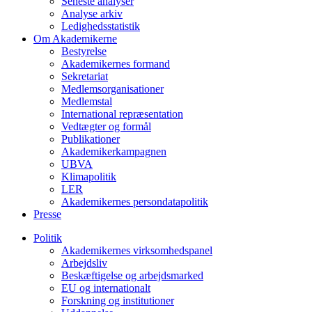
Seneste analyser
Analyse arkiv
Ledighedsstatistik
Om Akademikerne
Bestyrelse
Akademikernes formand
Sekretariat
Medlemsorganisationer
Medlemstal
International repræsentation
Vedtægter og formål
Publikationer
Akademikerkampagnen
UBVA
Klimapolitik
LER
Akademikernes persondatapolitik
Presse
Politik
Akademikernes virksomhedspanel
Arbejdsliv
Beskæftigelse og arbejdsmarked
EU og internationalt
Forskning og institutioner