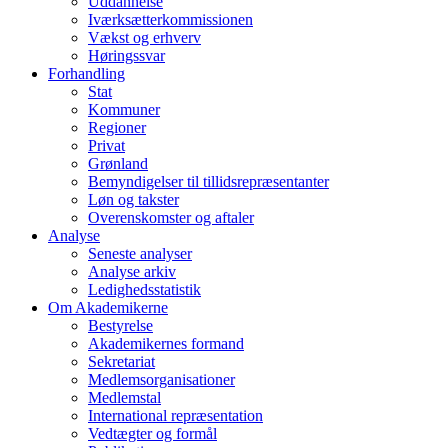
Uddannelse
Iværksætterkommissionen
Vækst og erhverv
Høringssvar
Forhandling
Stat
Kommuner
Regioner
Privat
Grønland
Bemyndigelser til tillidsrepræsentanter
Løn og takster
Overenskomster og aftaler
Analyse
Seneste analyser
Analyse arkiv
Ledighedsstatistik
Om Akademikerne
Bestyrelse
Akademikernes formand
Sekretariat
Medlemsorganisationer
Medlemstal
International repræsentation
Vedtægter og formål