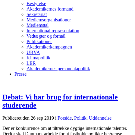
Bestyrelse
Akademikernes formand
Sekretariat
Medlemsorganisationer
Medlemstal
International repræsentation
Vedtægter og formål
Publikationer
Akademikerkampagnen
UBVA
Klimapolitik
LER
Akademikernes persondatapolitik
Presse
Debat: Vi har brug for internationale
studerende
Publiceret den 26 sep 2019
i
Forside
,
Politik
,
Uddannelse
Der er konkurrence om at tiltrække dygtige internationale talenter.
Derfor skal Danmark arbejde for at fastholde og ikke begrænse