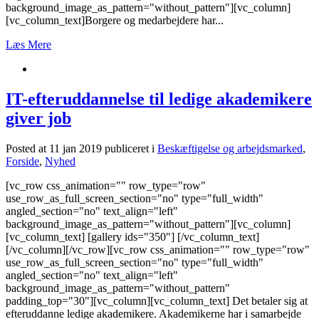
background_image_as_pattern="without_pattern"][vc_column]
[vc_column_text]Borgere og medarbejdere har...
Læs Mere
IT-efteruddannelse til ledige akademikere
giver job
Posted at 11 jan 2019
publiceret i
Beskæftigelse og arbejdsmarked
,
Forside
,
Nyhed
[vc_row css_animation="" row_type="row"
use_row_as_full_screen_section="no" type="full_width"
angled_section="no" text_align="left"
background_image_as_pattern="without_pattern"][vc_column]
[vc_column_text] [gallery ids="350"] [/vc_column_text]
[/vc_column][/vc_row][vc_row css_animation="" row_type="row"
use_row_as_full_screen_section="no" type="full_width"
angled_section="no" text_align="left"
background_image_as_pattern="without_pattern"
padding_top="30"][vc_column][vc_column_text] Det betaler sig at
efteruddanne ledige akademikere. Akademikerne har i samarbejde