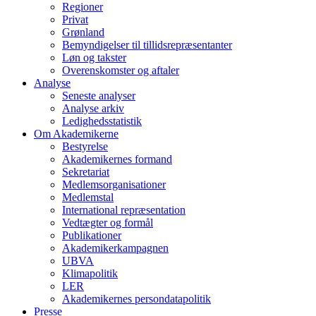
Regioner
Privat
Grønland
Bemyndigelser til tillidsrepræsentanter
Løn og takster
Overenskomster og aftaler
Analyse
Seneste analyser
Analyse arkiv
Ledighedsstatistik
Om Akademikerne
Bestyrelse
Akademikernes formand
Sekretariat
Medlemsorganisationer
Medlemstal
International repræsentation
Vedtægter og formål
Publikationer
Akademikerkampagnen
UBVA
Klimapolitik
LER
Akademikernes persondatapolitik
Presse