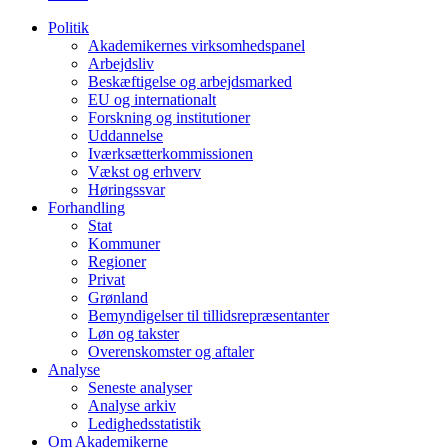
Politik
Akademikernes virksomhedspanel
Arbejdsliv
Beskæftigelse og arbejdsmarked
EU og internationalt
Forskning og institutioner
Uddannelse
Iværksætterkommissionen
Vækst og erhverv
Høringssvar
Forhandling
Stat
Kommuner
Regioner
Privat
Grønland
Bemyndigelser til tillidsrepræsentanter
Løn og takster
Overenskomster og aftaler
Analyse
Seneste analyser
Analyse arkiv
Ledighedsstatistik
Om Akademikerne