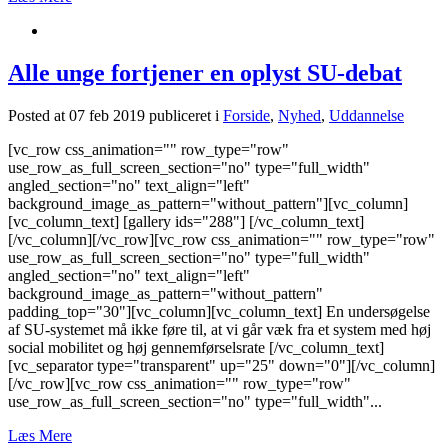
Alle unge fortjener en oplyst SU-debat
Posted at 07 feb 2019
publiceret i
Forside
,
Nyhed
,
Uddannelse
[vc_row css_animation="" row_type="row"
use_row_as_full_screen_section="no" type="full_width"
angled_section="no" text_align="left"
background_image_as_pattern="without_pattern"][vc_column]
[vc_column_text] [gallery ids="288"] [/vc_column_text]
[/vc_column][/vc_row][vc_row css_animation="" row_type="row"
use_row_as_full_screen_section="no" type="full_width"
angled_section="no" text_align="left"
background_image_as_pattern="without_pattern"
padding_top="30"][vc_column][vc_column_text] En undersøgelse
af SU-systemet må ikke føre til, at vi går væk fra et system med høj
social mobilitet og høj gennemførselsrate [/vc_column_text]
[vc_separator type="transparent" up="25" down="0"][/vc_column]
[/vc_row][vc_row css_animation="" row_type="row"
use_row_as_full_screen_section="no" type="full_width"...
Læs Mere