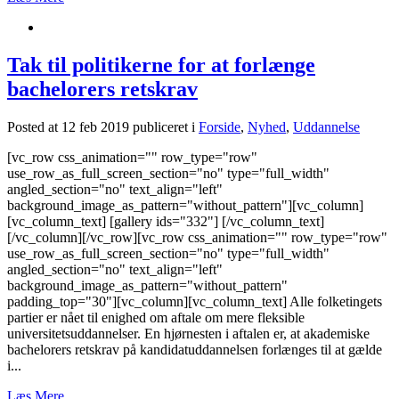
Tak til politikerne for at forlænge
bachelorers retskrav
Posted at 12 feb 2019
publiceret i
Forside
,
Nyhed
,
Uddannelse
[vc_row css_animation="" row_type="row"
use_row_as_full_screen_section="no" type="full_width"
angled_section="no" text_align="left"
background_image_as_pattern="without_pattern"][vc_column]
[vc_column_text] [gallery ids="332"] [/vc_column_text]
[/vc_column][/vc_row][vc_row css_animation="" row_type="row"
use_row_as_full_screen_section="no" type="full_width"
angled_section="no" text_align="left"
background_image_as_pattern="without_pattern"
padding_top="30"][vc_column][vc_column_text] Alle folketingets
partier er nået til enighed om aftale om mere fleksible
universitetsuddannelser. En hjørnesten i aftalen er, at akademiske
bachelorers retskrav på kandidatuddannelsen forlænges til at gælde
i...
Læs Mere