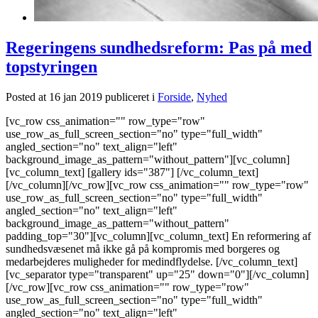
Regeringens sundhedsreform: Pas på med
topstyringen
Posted at 16 jan 2019
publiceret i
Forside
,
Nyhed
[vc_row css_animation="" row_type="row"
use_row_as_full_screen_section="no" type="full_width"
angled_section="no" text_align="left"
background_image_as_pattern="without_pattern"][vc_column]
[vc_column_text] [gallery ids="387"] [/vc_column_text]
[/vc_column][/vc_row][vc_row css_animation="" row_type="row"
use_row_as_full_screen_section="no" type="full_width"
angled_section="no" text_align="left"
background_image_as_pattern="without_pattern"
padding_top="30"][vc_column][vc_column_text] En reformering af
sundhedsvæsenet må ikke gå på kompromis med borgeres og
medarbejderes muligheder for medindflydelse. [/vc_column_text]
[vc_separator type="transparent" up="25" down="0"][/vc_column]
[/vc_row][vc_row css_animation="" row_type="row"
use_row_as_full_screen_section="no" type="full_width"
angled_section="no" text_align="left"