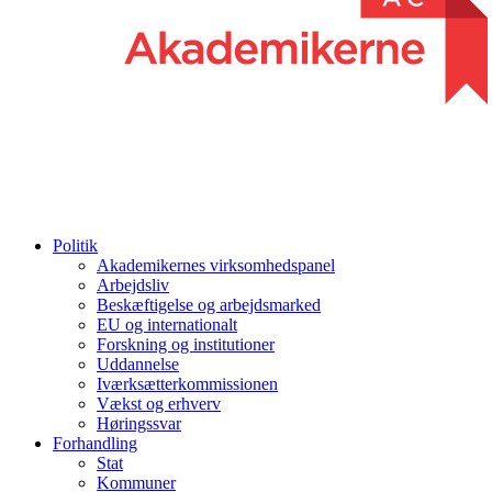
Politik
Akademikernes virksomhedspanel
Arbejdsliv
Beskæftigelse og arbejdsmarked
EU og internationalt
Forskning og institutioner
Uddannelse
Iværksætterkommissionen
Vækst og erhverv
Høringssvar
Forhandling
Stat
Kommuner