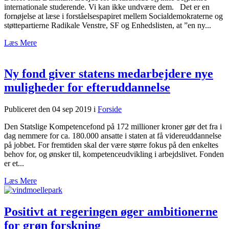
internationale studerende. Vi kan ikke undvære dem. Det er en
fornøjelse at læse i forståelsespapiret mellem Socialdemokraterne og
støttepartierne Radikale Venstre, SF og Enhedslisten, at ”en ny...
Læs Mere
Ny fond giver statens medarbejdere nye
muligheder for efteruddannelse
Publiceret den 04 sep 2019
i
Forside
Den Statslige Kompetencefond på 172 millioner kroner gør det fra i
dag nemmere for ca. 180.000 ansatte i staten at få videreuddannelse
på jobbet. For fremtiden skal der være større fokus på den enkeltes
behov for, og ønsker til, kompetenceudvikling i arbejdslivet. Fonden
er et...
Læs Mere
Positivt at regeringen øger ambitionerne
for grøn forskning