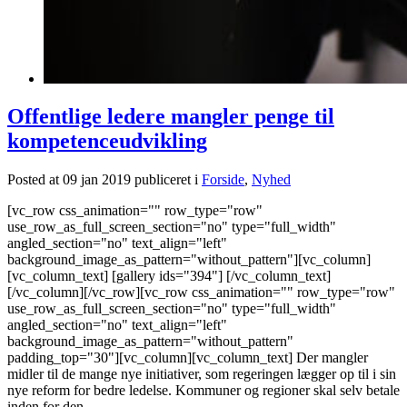
Offentlige ledere mangler penge til
kompetenceudvikling
Posted at 09 jan 2019
publiceret i
Forside
,
Nyhed
[vc_row css_animation="" row_type="row"
use_row_as_full_screen_section="no" type="full_width"
angled_section="no" text_align="left"
background_image_as_pattern="without_pattern"][vc_column]
[vc_column_text] [gallery ids="394"] [/vc_column_text]
[/vc_column][/vc_row][vc_row css_animation="" row_type="row"
use_row_as_full_screen_section="no" type="full_width"
angled_section="no" text_align="left"
background_image_as_pattern="without_pattern"
padding_top="30"][vc_column][vc_column_text] Der mangler
midler til de mange nye initiativer, som regeringen lægger op til i sin
nye reform for bedre ledelse. Kommuner og regioner skal selv betale
inden for den...