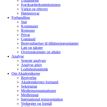
Uddannelse
Iværksætterkommissionen
Vækst og erhverv
Høringssvar
Forhandling
Stat
Kommuner
Regioner
Privat
Grønland
Bemyndigelser til tillidsrepræsentanter
Løn og takster
Overenskomster og aftaler
Analyse
Seneste analyser
Analyse arkiv
Ledighedsstatistik
Om Akademikerne
Bestyrelse
Akademikernes formand
Sekretariat
Medlemsorganisationer
Medlemstal
International repræsentation
Vedtægter og formål