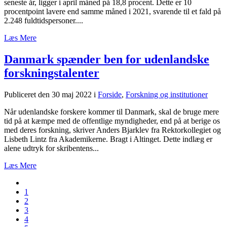
seneste år, ligger i april måned på 18,8 procent. Dette er 10
procentpoint lavere end samme måned i 2021, svarende til et fald på
2.248 fuldtidspersoner....
Læs Mere
Danmark spænder ben for udenlandske
forskningstalenter
Publiceret den 30 maj 2022
i
Forside
,
Forskning og institutioner
Når udenlandske forskere kommer til Danmark, skal de bruge mere
tid på at kæmpe med de offentlige myndigheder, end på at berige os
med deres forskning, skriver Anders Bjarklev fra Rektorkollegiet og
Lisbeth Lintz fra Akademikerne. Bragt i Altinget. Dette indlæg er
alene udtryk for skribentens...
Læs Mere
1
2
3
4