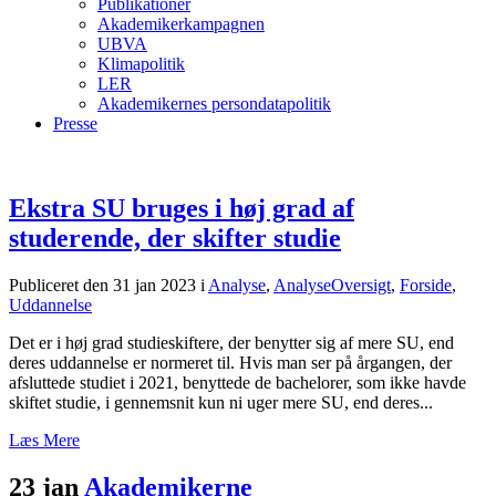
Publikationer
Akademikerkampagnen
UBVA
Klimapolitik
LER
Akademikernes persondatapolitik
Presse
Ekstra SU bruges i høj grad af
studerende, der skifter studie
Publiceret den 31 jan 2023
i
Analyse
,
AnalyseOversigt
,
Forside
,
Uddannelse
Det er i høj grad studieskiftere, der benytter sig af mere SU, end
deres uddannelse er normeret til. Hvis man ser på årgangen, der
afsluttede studiet i 2021, benyttede de bachelorer, som ikke havde
skiftet studie, i gennemsnit kun ni uger mere SU, end deres...
Læs Mere
23 jan
Akademikerne