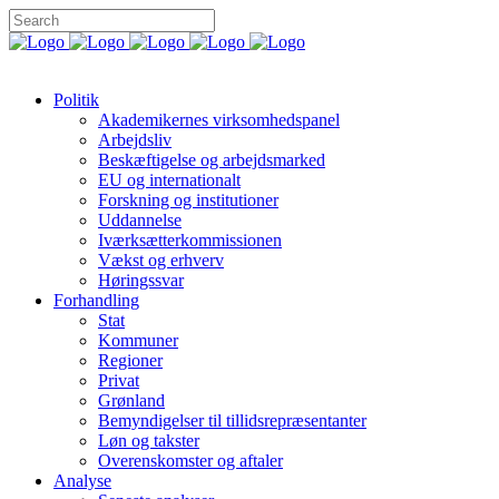
Politik
Akademikernes virksomhedspanel
Arbejdsliv
Beskæftigelse og arbejdsmarked
EU og internationalt
Forskning og institutioner
Uddannelse
Iværksætterkommissionen
Vækst og erhverv
Høringssvar
Forhandling
Stat
Kommuner
Regioner
Privat
Grønland
Bemyndigelser til tillidsrepræsentanter
Løn og takster
Overenskomster og aftaler
Analyse