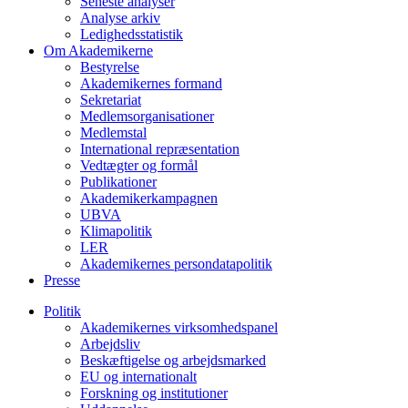
Seneste analyser
Analyse arkiv
Ledighedsstatistik
Om Akademikerne
Bestyrelse
Akademikernes formand
Sekretariat
Medlemsorganisationer
Medlemstal
International repræsentation
Vedtægter og formål
Publikationer
Akademikerkampagnen
UBVA
Klimapolitik
LER
Akademikernes persondatapolitik
Presse
Politik
Akademikernes virksomhedspanel
Arbejdsliv
Beskæftigelse og arbejdsmarked
EU og internationalt
Forskning og institutioner