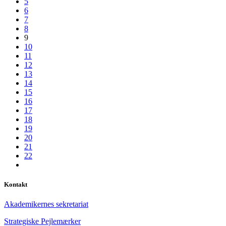
5
6
7
8
9
10
11
12
13
14
15
16
17
18
19
20
21
22
Kontakt
Akademikernes sekretariat
Strategiske Pejlemærker