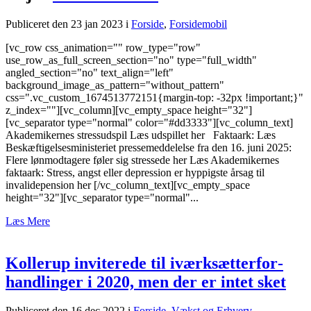
Publiceret den 23 jan 2023
i
Forside
,
Forsidemobil
[vc_row css_animation="" row_type="row"
use_row_as_full_screen_section="no" type="full_width"
angled_section="no" text_align="left"
background_image_as_pattern="without_pattern"
css=".vc_custom_1674513772151{margin-top: -32px !important;}"
z_index=""][vc_column][vc_empty_space height="32"]
[vc_separator type="normal" color="#dd3333"][vc_column_text]
Akademikernes stressudspil Læs udspillet her Faktaark: Læs
Beskæftigelsesministeriet pressemeddelelse fra den 16. juni 2025:
Flere lønmodtagere føler sig stressede her Læs Akademikernes
faktaark: Stress, angst eller depression er hyppigste årsag til
invalidepension her [/vc_column_text][vc_empty_space
height="32"][vc_separator type="normal"...
Læs Mere
Kollerup invite­rede til iværksæt­ter­for­
hand­linger i 2020, men der er intet sket
Publiceret den 16 dec 2022
i
Forside
,
Vækst og Erhverv