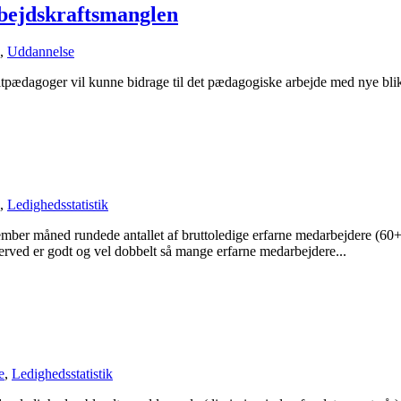
bejdskraftsmanglen
,
Uddannelse
ædagoger vil kunne bidrage til det pædagogiske arbejde med nye blikke
,
Ledighedsstatistik
mber måned rundede antallet af bruttoledige erfarne medarbejdere (60+
rved er godt og vel dobbelt så mange erfarne medarbejdere...
e
,
Ledighedsstatistik