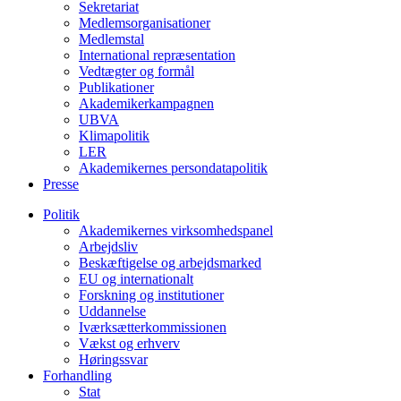
Sekretariat
Medlemsorganisationer
Medlemstal
International repræsentation
Vedtægter og formål
Publikationer
Akademikerkampagnen
UBVA
Klimapolitik
LER
Akademikernes persondatapolitik
Presse
Politik
Akademikernes virksomhedspanel
Arbejdsliv
Beskæftigelse og arbejdsmarked
EU og internationalt
Forskning og institutioner
Uddannelse
Iværksætterkommissionen
Vækst og erhverv
Høringssvar
Forhandling
Stat