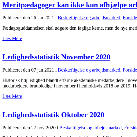
Meritpædagoger kan ikke kun afhjælpe ar
Publiceret den 26 jan 2021
i
Beskæftigelse og arbejdsmarked
,
Forside
Pædagoguddannelsen skal udgøre den faglige kerne, men de nye meritp
Læs Mere
Ledighedsstatistik November 2020
Publiceret den 07 jan 2021
i
Beskæftigelse og arbejdsmarked
,
Forside
Historisk høj ledighed blandt erfarne akademiske medarbejdere I nove
medarbejdere bruttoledige i november i henholdsvis 2018 og 2019. He
Læs Mere
Ledighedsstatistik Oktober 2020
Publiceret den 27 nov 2020
i
Beskæftigelse og arbejdsmarked
,
Forsid