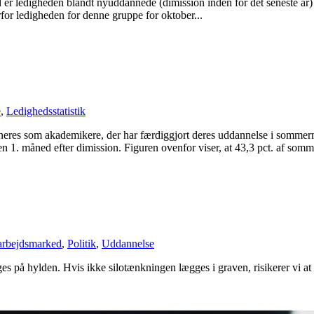
er ledigheden blandt nyuddannede (dimission inden for det seneste år) 
for ledigheden for denne gruppe for oktober...
e
,
Ledighedsstatistik
eres som akademikere, der har færdiggjort deres uddannelse i sommermå
n 1. måned efter dimission. Figuren ovenfor viser, at 43,3 pct. af somm
arbejdsmarked
,
Politik
,
Uddannelse
gges på hylden. Hvis ikke silotænkningen lægges i graven, risikerer vi a