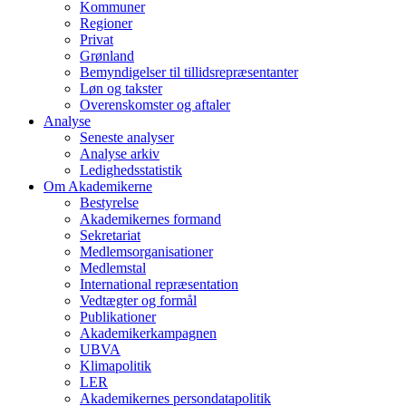
Kommuner
Regioner
Privat
Grønland
Bemyndigelser til tillidsrepræsentanter
Løn og takster
Overenskomster og aftaler
Analyse
Seneste analyser
Analyse arkiv
Ledighedsstatistik
Om Akademikerne
Bestyrelse
Akademikernes formand
Sekretariat
Medlemsorganisationer
Medlemstal
International repræsentation
Vedtægter og formål
Publikationer
Akademikerkampagnen
UBVA
Klimapolitik
LER
Akademikernes persondatapolitik