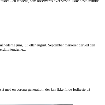
faldet – en tendens, som observeres hver sæson. Ikke desto mindre
nederne juni, juli eller august. September markerer derved den
erdimittenderne...
t stå med en corona-generation, der kan ikke finde fodfæste på