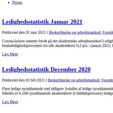
Presse
Ledighedsstatistik Januar 2021
Publiceret den 01 mar 2021
i
Beskæftigelse og arbejdsmarked
,
Forsid
Corona-krisen rammer bredt på det akademiske arbejdsmarked Ledighed
bruttoledighedsprocenten for alle akademikere 6,2 pct. i januar 2021, 
Læs Mere
Ledighedsstatistik December 2020
Publiceret den 03 feb 2021
i
Beskæftigelse og arbejdsmarked
,
Forsid
Flere ledige nyuddannede end tidligere Antallet af ledige nyuddanned
Således er 6.266 nyuddannede akademikere (i fuldtidspersoner) ledige
Læs Mere