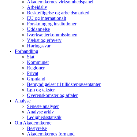
Akademikernes virksomhedspanel
Arbejdsliv
Beskæftigelse og arbejdsmarked
EU og internationalt
Forskning og institutioner
Uddannelse
Iværksætterkommissionen
Vækst og erhverv
Høringssvar
Forhandling
Stat
Kommuner
Regioner
Privat
Grønland
Bemyndigelser til tillidsrepræsentanter
Løn og takster
Overenskomster og aftaler
Analyse
Seneste analyser
Analyse arkiv
Ledighedsstatistik
Om Akademikerne
Bestyrelse
Akademikernes formand