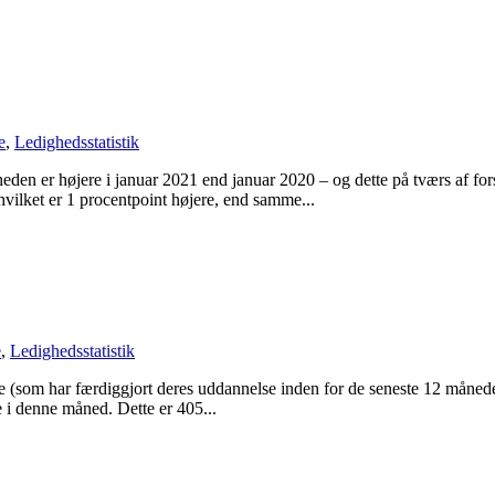
e
,
Ledighedsstatistik
en er højere i januar 2021 end januar 2020 – og dette på tværs af for
hvilket er 1 procentpoint højere, end samme...
e
,
Ledighedsstatistik
e (som har færdiggjort deres uddannelse inden for de seneste 12 månede
 i denne måned. Dette er 405...