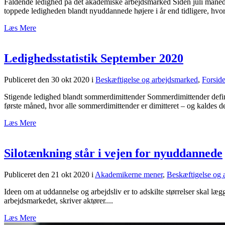
Faldende ledighed på det akademiske arbejdsmarked Siden juli måned 
toppede ledigheden blandt nyuddannede højere i år end tidligere, hvor
Læs Mere
Ledighedsstatistik September 2020
Publiceret den 30 okt 2020
i
Beskæftigelse og arbejdsmarked
,
Forsid
Stigende ledighed blandt sommerdimittender Sommerdimittender defin
første måned, hvor alle sommerdimittender er dimitteret – og kaldes de
Læs Mere
Silotænkning står i vejen for nyuddannede
Publiceret den 21 okt 2020
i
Akademikerne mener
,
Beskæftigelse og 
Ideen om at uddannelse og arbejdsliv er to adskilte størrelser skal læ
arbejdsmarkedet, skriver aktører....
Læs Mere