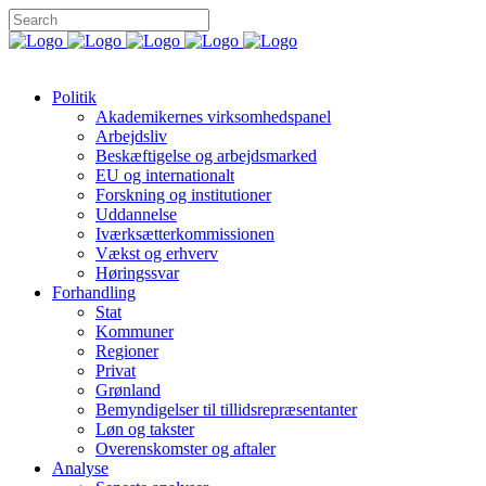
Politik
Akademikernes virksomhedspanel
Arbejdsliv
Beskæftigelse og arbejdsmarked
EU og internationalt
Forskning og institutioner
Uddannelse
Iværksætterkommissionen
Vækst og erhverv
Høringssvar
Forhandling
Stat
Kommuner
Regioner
Privat
Grønland
Bemyndigelser til tillidsrepræsentanter
Løn og takster
Overenskomster og aftaler
Analyse