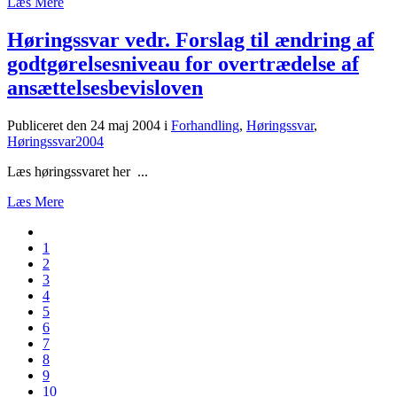
Læs Mere
Høringssvar vedr. Forslag til ændring af
godtgørelsesniveau for overtrædelse af
ansættelsesbevisloven
Publiceret den 24 maj 2004
i
Forhandling
,
Høringssvar
,
Høringssvar2004
Læs høringssvaret her ...
Læs Mere
1
2
3
4
5
6
7
8
9
10