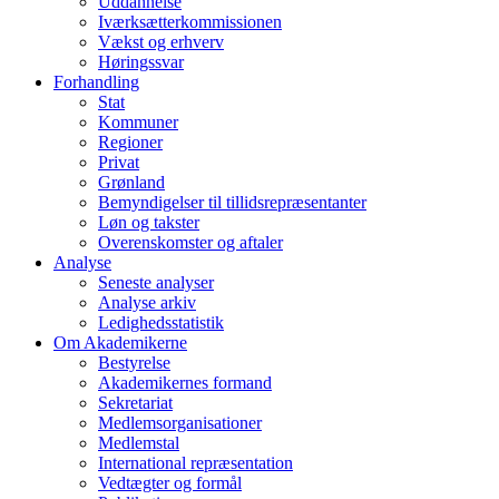
Uddannelse
Iværksætterkommissionen
Vækst og erhverv
Høringssvar
Forhandling
Stat
Kommuner
Regioner
Privat
Grønland
Bemyndigelser til tillidsrepræsentanter
Løn og takster
Overenskomster og aftaler
Analyse
Seneste analyser
Analyse arkiv
Ledighedsstatistik
Om Akademikerne
Bestyrelse
Akademikernes formand
Sekretariat
Medlemsorganisationer
Medlemstal
International repræsentation
Vedtægter og formål