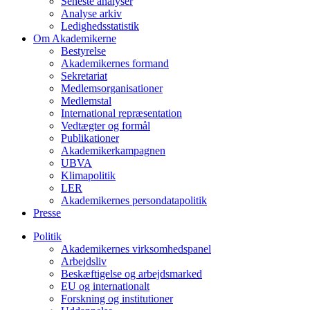
Seneste analyser
Analyse arkiv
Ledighedsstatistik
Om Akademikerne
Bestyrelse
Akademikernes formand
Sekretariat
Medlemsorganisationer
Medlemstal
International repræsentation
Vedtægter og formål
Publikationer
Akademikerkampagnen
UBVA
Klimapolitik
LER
Akademikernes persondatapolitik
Presse
Politik
Akademikernes virksomhedspanel
Arbejdsliv
Beskæftigelse og arbejdsmarked
EU og internationalt
Forskning og institutioner