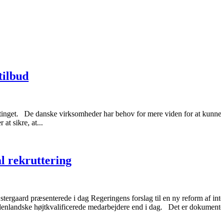
tilbud
tinget. De danske virksomheder har behov for mere viden for at kunne
at sikre, at...
l rekruttering
ergaard præsenterede i dag Regeringens forslag til en ny reform af inte
denlandske højtkvalificerede medarbejdere end i dag. Det er dokumenter