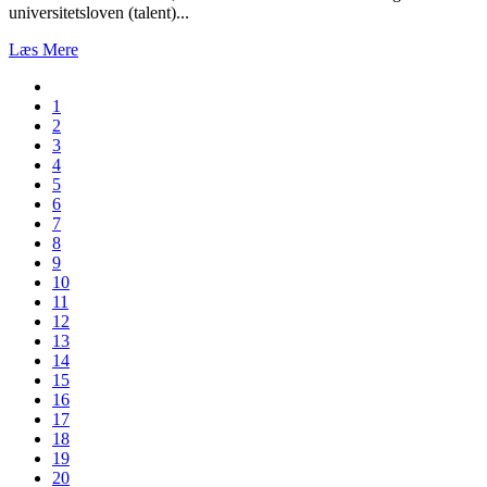
universitetsloven (talent)...
Læs Mere
1
2
3
4
5
6
7
8
9
10
11
12
13
14
15
16
17
18
19
20