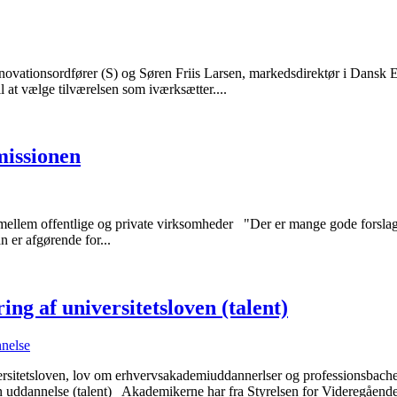
novationsordfører (S) og Søren Friis Larsen, markedsdirektør i Dansk 
til at vælge tilværelsen som iværksætter....
missionen
 mellem offentlige og private virksomheder "Der er mange gode forslag
n er afgørende for...
ing af universitetsloven (talent)
nelse
versitetsloven, lov om erhvervsakademiuddannerlser og professionsbach
n uddannelse (talent) Akademikerne har fra Styrelsen for Videregående