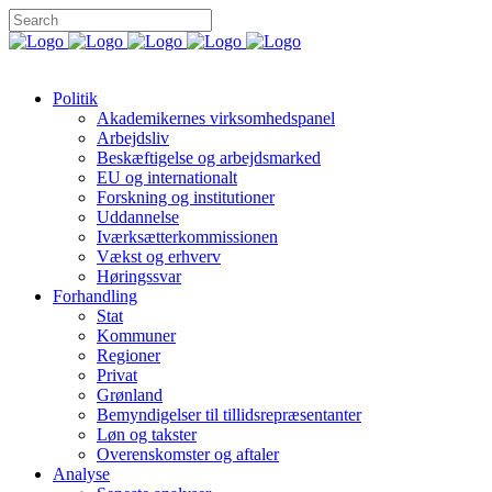
Politik
Akademikernes virksomhedspanel
Arbejdsliv
Beskæftigelse og arbejdsmarked
EU og internationalt
Forskning og institutioner
Uddannelse
Iværksætterkommissionen
Vækst og erhverv
Høringssvar
Forhandling
Stat
Kommuner
Regioner
Privat
Grønland
Bemyndigelser til tillidsrepræsentanter
Løn og takster
Overenskomster og aftaler
Analyse