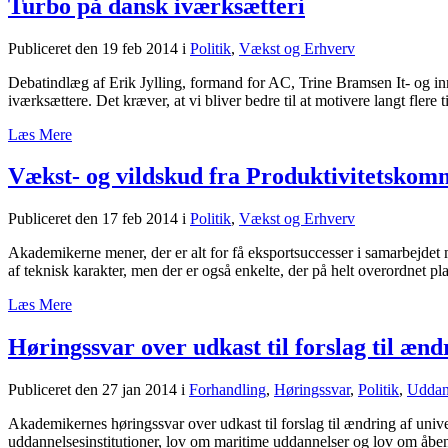
Turbo på dansk iværksætteri
Publiceret den 19 feb 2014
i
Politik
,
Vækst og Erhverv
Debatindlæg af Erik Jylling, formand for AC, Trine Bramsen It- og in
iværksættere. Det kræver, at vi bliver bedre til at motivere langt flere 
Læs Mere
Vækst- og vildskud fra Produktivitetskom
Publiceret den 17 feb 2014
i
Politik
,
Vækst og Erhverv
Akademikerne mener, der er alt for få eksportsuccesser i samarbejdet
af teknisk karakter, men der er også enkelte, der på helt overordnet pla
Læs Mere
Høringssvar over udkast til forslag til ændr
Publiceret den 27 jan 2014
i
Forhandling
,
Høringssvar
,
Politik
,
Uddan
Akademikernes høringssvar over udkast til forslag til ændring af uni
uddannelsesinstitutioner, lov om maritime uddannelser og lov om åbe