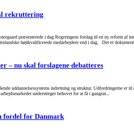
l rekruttering
ergaard præsenterede i dag Regeringens forslag til en ny reform af inte
denlandske højtkvalificerede medarbejdere end i dag. Det er dokumenter
r – nu skal forslagene debatteres
ående uddannelsessystems indretning og struktur. Udfordringerne er til a
bejdsmarkedet understreger behovet for at få i gangsat...
 fordel for Danmark