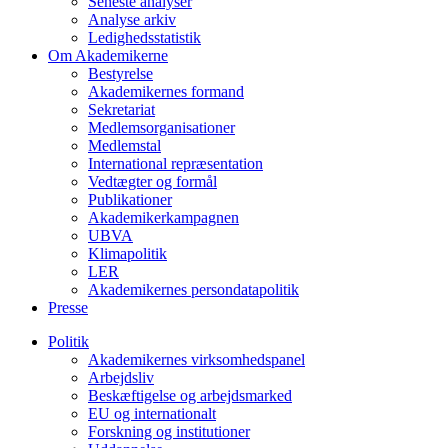
Seneste analyser
Analyse arkiv
Ledighedsstatistik
Om Akademikerne
Bestyrelse
Akademikernes formand
Sekretariat
Medlemsorganisationer
Medlemstal
International repræsentation
Vedtægter og formål
Publikationer
Akademikerkampagnen
UBVA
Klimapolitik
LER
Akademikernes persondatapolitik
Presse
Politik
Akademikernes virksomhedspanel
Arbejdsliv
Beskæftigelse og arbejdsmarked
EU og internationalt
Forskning og institutioner