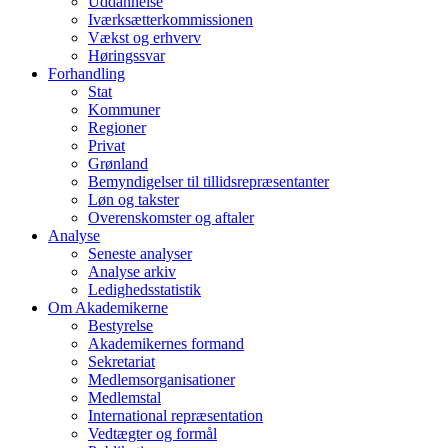
Uddannelse
Iværksætterkommissionen
Vækst og erhverv
Høringssvar
Forhandling
Stat
Kommuner
Regioner
Privat
Grønland
Bemyndigelser til tillidsrepræsentanter
Løn og takster
Overenskomster og aftaler
Analyse
Seneste analyser
Analyse arkiv
Ledighedsstatistik
Om Akademikerne
Bestyrelse
Akademikernes formand
Sekretariat
Medlemsorganisationer
Medlemstal
International repræsentation
Vedtægter og formål