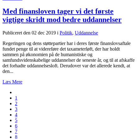
Med finansloven tager vi det første
vigtige skridt mod bedre uddannelser
Publiceret den 02 dec 2019
i
Politik
,
Uddannelse
Regeringen og dens støttepartier har i deres første finanslovsaftale
fundet penge til at videreføre det taxameterløft, der har holdt
sammen på økonomien på de humanistiske og
samfundsvidenskabelige uddannelser de seneste år, og til at afskaffe
det forhadte uddannelsesloft. Derudover var det allerede kendt, at
den...
Læs Mere
1
2
3
4
5
6
7
8