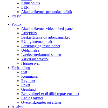
Klimapolitik
LER
Akademikernes persondatapolitik
Presse
Politik
Akademikernes virksomhedspanel
Arbejdsliv
Beskæftigelse og arbejdsmarked
EU og internationalt
Forskning og institutioner
Uddannelse
Iværksætterkommissionen
Vækst og erhverv
Høringssvar
Forhandling
Stat
Kommuner
Regioner
Privat
Grønland
Bemyndigelser til tillidsrepræsentanter
Løn og takster
Overenskomster og aftaler
Analyse